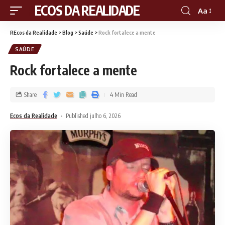
RECOS DA REALIDADE
Aa
REcos da Realidade
>
Blog
>
Saúde
>
Rock fortalece a mente
SAÚDE
Rock fortalece a mente
Share
4 Min Read
Ecos da Realidade
Published julho 6, 2026