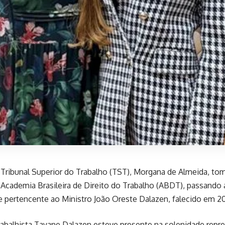
o Tribunal Superior do Trabalho (TST), Morgana de Almeida, 
 Academia Brasileira de Direito do Trabalho (ABDT), passando a
 pertencente ao Ministro João Oreste Dalazen, falecido em 2
abalhista Tayane Dalazen esteve presente na solenidade repre