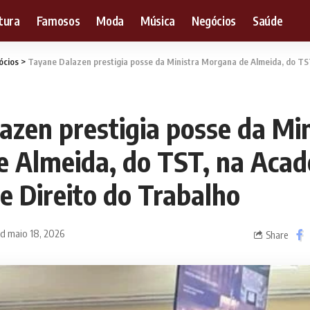
tura
Famosos
Moda
Música
Negócios
Saúde
ócios
>
Tayane Dalazen prestigia posse da Ministra Morgana de Almeida, do TST, na Academi
azen prestigia posse da Min
 Almeida, do TST, na Aca
de Direito do Trabalho
ed maio 18, 2026
Share