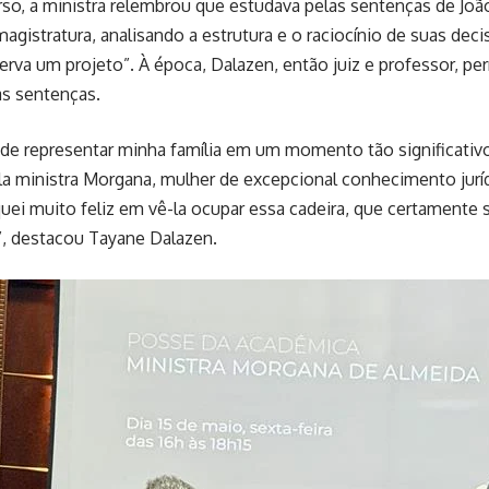
so, a ministra relembrou que estudava pelas sentenças de Joã
agistratura, analisando a estrutura e o raciocínio de suas de
erva um projeto”. À época, Dalazen, então juiz e professor, per
as sentenças.
 de representar minha família em um momento tão significati
la ministra Morgana, mulher de excepcional conhecimento jur
quei muito feliz em vê-la ocupar essa cadeira, que certamente 
”, destacou Tayane Dalazen.