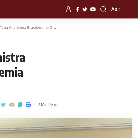
Aa
a Brasileira de Direito do Trabalho
istra
demia
2 Min Read