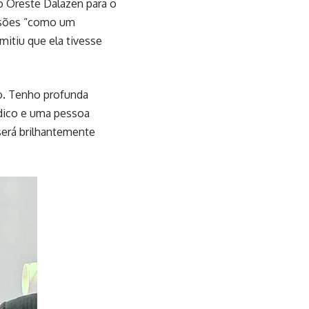
o Oreste Dalazen para o
cisões “como um
mitiu que ela tivesse
vo. Tenho profunda
ídico e uma pessoa
será brilhantemente