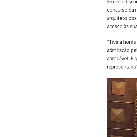
Em seu discur
concurso da m
arquiteto obs
acesso às su
“Tive a honra
admiração pe
admirável. Fi
representada