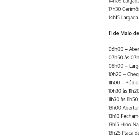
14h05 Largada
17h30 Cerimô
14h15 Largada
11 de Maio 
06h00 – Aber
07h50 às 07h
08h00 – Larg
10h20 – Cheg
11h00 – Pódio
10h30 às 11h2
11h30 às 11h
13h00 Abertu
13h10 Fecham
13h15 Hino Na
13h25 Placa d