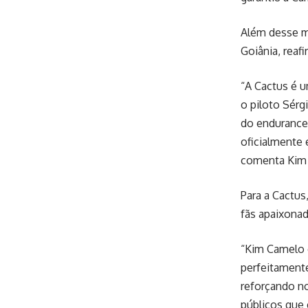
Além desse m
Goiânia, reaf
“A Cactus é u
o piloto Sérg
do endurance 
oficialmente 
comenta Kim
Para a Cactus
fãs apaixona
“Kim Camelo é
perfeitament
reforçando n
públicos que 