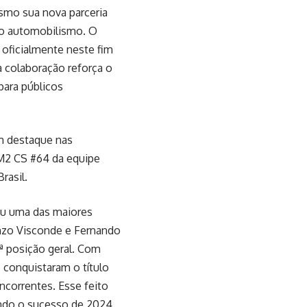
smo sua nova parceria
do automobilismo. O
 oficialmente neste fim
a colaboração reforça o
para públicos
m destaque nas
M2 CS #64 da equipe
rasil.
ou uma das maiores
Enzo Visconde e Fernando
ª posição geral. Com
 conquistaram o título
ncorrentes. Esse feito
indo o sucesso de 2024.