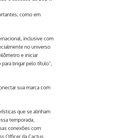
ortantes, como em
rnacional, inclusive com
pecialmente no universo
lômetro e iniciar
ara brigar pelo título”,
 conectar sua marca com
rísticas que se alinham
essa temporada,
ssas conexões com
s Officer da Cactus.