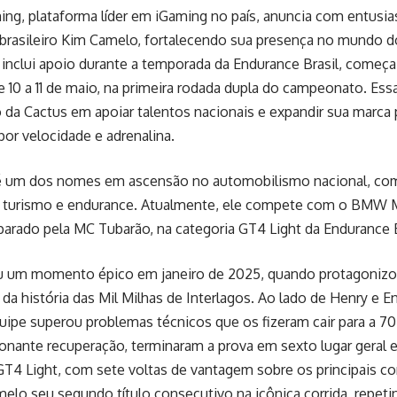
ng, plataforma líder em iGaming no país, anuncia com entusia
 brasileiro Kim Camelo, fortalecendo sua presença no mundo 
 inclui apoio durante a temporada da Endurance Brasil, começa
 10 a 11 de maio, na primeira rodada dupla do campeonato. Ess
a Cactus em apoiar talentos nacionais e expandir sua marca 
or velocidade e adrenalina.
 um dos nomes em ascensão no automobilismo nacional, co
e turismo e endurance. Atualmente, ele compete com o BMW 
parado pela MC Tubarão, na categoria GT4 Light da Endurance B
eu um momento épico em janeiro de 2025, quando protagoniz
da história das Mil Milhas de Interlagos. Ao lado de Henry e 
uipe superou problemas técnicos que os fizeram cair para a 70
nante recuperação, terminaram a prova em sexto lugar geral e
GT4 Light, com sete voltas de vantagem sobre os principais co
melo seu segundo título consecutivo na icônica corrida, repet