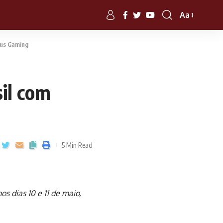
Aa
tus Gaming
il com
5 Min Read
s dias 10 e 11 de maio,