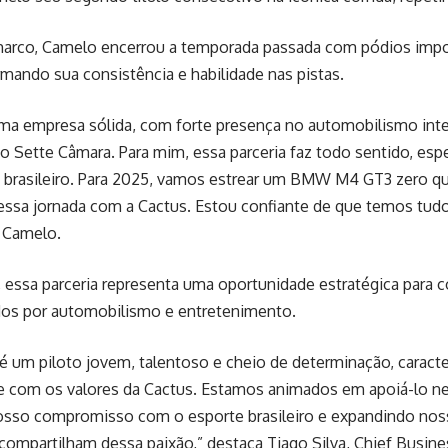
arco, Camelo encerrou a temporada passada com pódios imp
irmando sua consistência e habilidade nas pistas.
ma empresa sólida, com forte presença no automobilismo inte
io Sette Câmara. Para mim, essa parceria faz todo sentido, es
brasileiro. Para 2025, vamos estrear um BMW M4 GT3 zero qui
essa jornada com a Cactus. Estou confiante de que temos tudo p
 Camelo.
, essa parceria representa uma oportunidade estratégica para
dos por automobilismo e entretenimento.
 um piloto jovem, talentoso e cheio de determinação, caracte
e com os valores da Cactus. Estamos animados em apoiá-lo n
osso compromisso com o esporte brasileiro e expandindo no
compartilham dessa paixão,” destaca Tiago Silva, Chief Busines