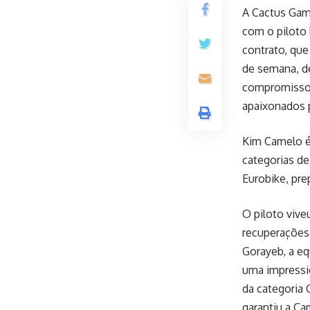
A Cactus Gami
com o piloto
contrato, que
de semana, de
compromisso d
apaixonados p
Kim Camelo é
categorias d
Eurobike, pre
O piloto viv
recuperações 
Gorayeb, a eq
uma impressio
da categoria 
garantiu a Ca