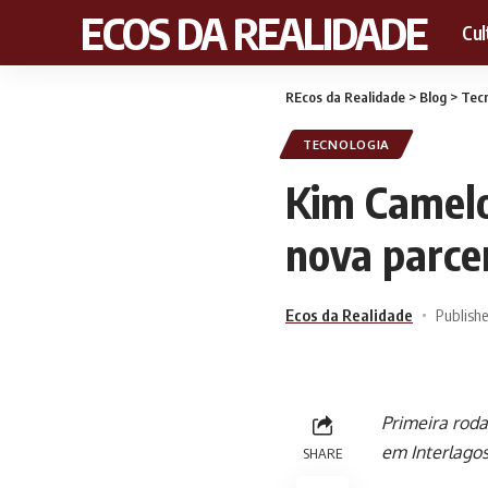
RECOS DA REALIDADE
Cul
REcos da Realidade
>
Blog
>
Tecn
TECNOLOGIA
Kim Camelo
nova parce
Ecos da Realidade
Publish
Primeira roda
em Interlago
SHARE