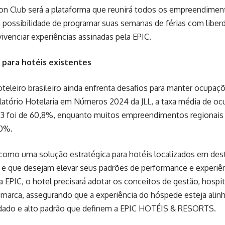
ion Club será a plataforma que reunirá todos os empreendimen
a possibilidade de programar suas semanas de férias com liber
vivenciar experiências assinadas pela EPIC.
 para hotéis existentes
eleiro brasileiro ainda enfrenta desafios para manter ocupaç
latório Hotelaria em Números 2024 da JLL, a taxa média de oc
23 foi de 60,8%, enquanto muitos empreendimentos regionais
50%.
como uma solução estratégica para hotéis localizados em dest
e que desejam elevar seus padrões de performance e experiênc
a EPIC, o hotel precisará adotar os conceitos de gestão, hospi
 marca, assegurando que a experiência do hóspede esteja alin
idado e alto padrão que definem a EPIC HOTÉIS & RESORTS.