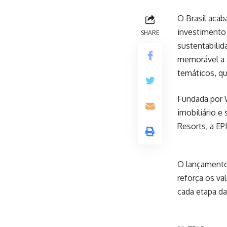
O Brasil acab
investimento
SHARE
sustentabili
memorável a f
temáticos, qu
Fundada por 
imobiliário e
Resorts, a EP
O lançamento
reforça os v
cada etapa d