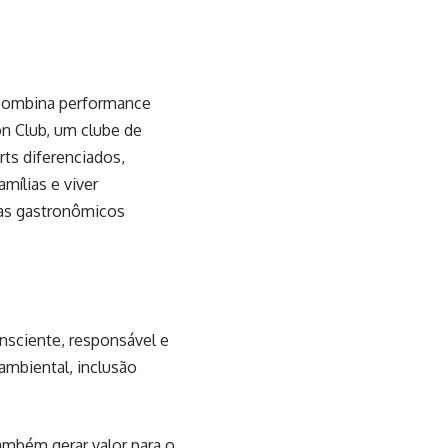
 combina performance
on Club, um clube de
rts diferenciados,
mílias e viver
mas gastronômicos
sciente, responsável e
ambiental, inclusão
ambém gerar valor para o