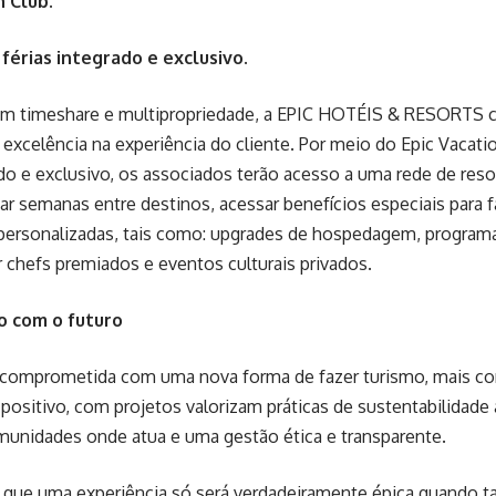
n Club.
férias integrado e exclusivo.
 em timeshare e multipropriedade, a EPIC HOTÉIS & RESORTS
 excelência na experiência do cliente. Por meio do Epic Vacati
ado e exclusivo, os associados terão acesso a uma rede de reso
r semanas entre destinos, acessar benefícios especiais para fa
 personalizadas, tais como: upgrades de hospedagem, progra
 chefs premiados e eventos culturais privados.
 com o futuro
 comprometida com uma nova forma de fazer turismo, mais con
ositivo, com projetos valorizam práticas de sustentabilidade 
munidades onde atua e uma gestão ética e transparente.
 que uma experiência só será verdadeiramente épica quando t