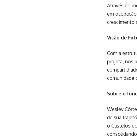
Através do m
em ocupação g
crescimento 
Visão de Fut
Com a estrut
projeta, nos 
compartilhado
comunidade c
Sobre o fun
Wesley Côrtes
de sua traje
o Castelos do
consolidando