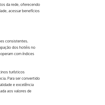
tos da rede, oferecendo
dade, acessar benefícios
ões consistentes.
upação dos hotéis no
 operam com índices
inos turísticos
ia. Para ser convertido
talidade e excelência
hada aos valores de