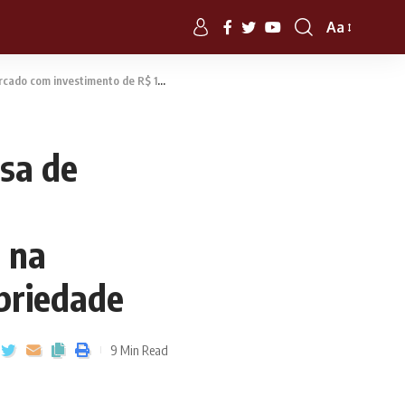
Aa
 na experiência para timeshare e multipropriedade
sa de
 na
priedade
9 Min Read