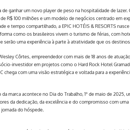
a de ganhar um novo player de peso na hospitalidade de lazer
 de R$ 100 milhões e um modelo de negócios centrado em exp
dade e tempo compartilhado, a EPIC HOTÉIS & RESORTS nasce p
orma como os brasileiros vivem o turismo de férias, com hot
e serão uma experiência à parte à atratividade que os destino
Wesley Côrtes, empreendedor com mais de 18 anos de atuação 
 sócio-investidor em projetos como o Hard Rock Hotel Gramad
IC chega com uma visão estratégica e voltada para a experiênci
 da marca acontece no Dia do Trabalho, 1º de maio de 2025, u
alores da dedicação, da excelência e do compromisso com uma
a jornada do hóspede.