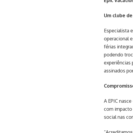
Epic Vacatio
Um clube de 
Especialista
operacional e
férias integr
podendo troca
experiências
assinados por
Compromisso
A EPIC nasce
com impacto p
social nas co
“Acreditamos