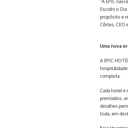
“A EPIC nasce
Escolhi o Dia
propósito e r
Côrtes, CEO 
Uma nova er
A EPIC HOTÉI
hospitalidade
completa.
Cada hotel e
premiados, en
detalhes pens
toda, em dest