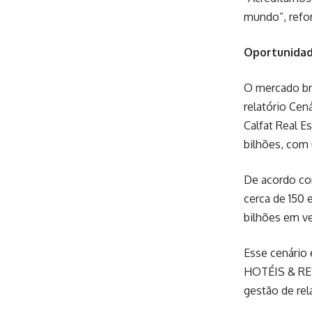
mundo”, refo
Oportunidad
O mercado bra
relatório Cen
Calfat Real E
bilhões, com
De acordo co
cerca de 150
bilhões em v
Esse cenário 
HOTÉIS & RES
gestão de re