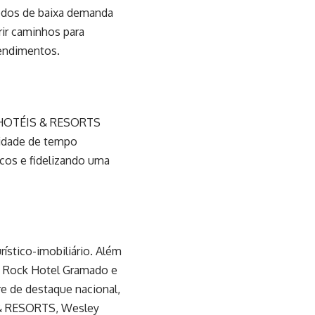
íodos de baixa demanda
rir caminhos para
eendimentos.
IC HOTÉIS & RESORTS
lidade de tempo
cos e fidelizando uma
ístico-imobiliário. Além
d Rock Hotel Gramado e
re de destaque nacional,
S & RESORTS, Wesley