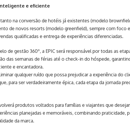
nteligente e eficiente
 tanto na conversão de hotéis já existentes (modelo brownfie
nto de novos resorts (modelo greenfield), sempre com foco
vendas qualificadas e entrega de experiências diferenciadas.
o de gestão 360º, a EPIC será responsável por todas as etap
ão das semanas de férias até o check-in do hóspede, garanti
iciente e encantadora.
minar qualquer ruído que possa prejudicar a experiência do cl
ue, para ser verdadeiramente épica, cada etapa da jornada preci
”
olverá produtos voltados para famílias e viajantes que desej
eriências planejadas e memoráveis, combinando praticidade, p
lidade da marca.