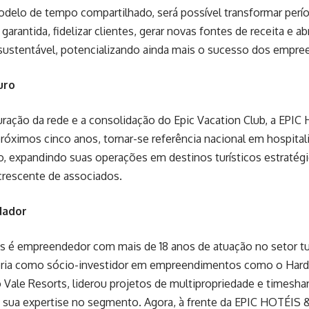
odelo de tempo compartilhado, será possível transformar per
arantida, fidelizar clientes, gerar novas fontes de receita e ab
sustentável, potencializando ainda mais o sucesso dos empr
uro
uração da rede e a consolidação do Epic Vacation Club, a EP
próximos cinco anos, tornar-se referência nacional em hospita
, expandindo suas operações em destinos turísticos estratégi
rescente de associados.
dador
 é empreendedor com mais de 18 anos de atuação no setor tur
tória como sócio-investidor em empreendimentos como o Har
 Vale Resorts, liderou projetos de multipropriedade e timesha
 sua expertise no segmento. Agora, à frente da EPIC HOTÉI