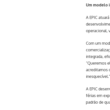
Um modelo i
A EPIC atuará
desenvolvime
operacional, 
Com um model
comercializaç
integrada, ef
“Queremos eli
acreditamos q
inesquecível.
A EPIC desenv
férias em exp
padrão de qua