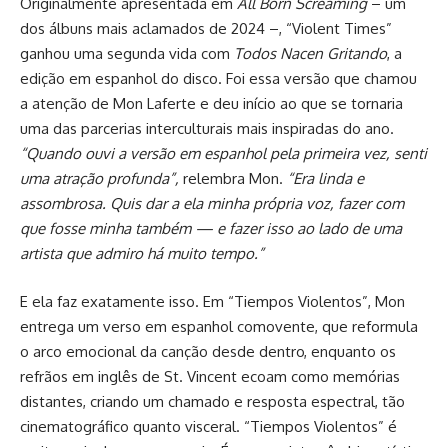
Originalmente apresentada em
All Born Screaming
– um
dos álbuns mais aclamados de 2024 –, “Violent Times”
ganhou uma segunda vida com
Todos Nacen Gritando
, a
edição em espanhol do disco. Foi essa versão que chamou
a atenção de Mon Laferte e deu início ao que se tornaria
uma das parcerias interculturais mais inspiradas do ano.
“Quando ouvi a versão em espanhol pela primeira vez, senti
uma atração profunda”,
relembra Mon.
“Era linda e
assombrosa. Quis dar a ela minha própria voz, fazer com
que fosse minha também — e fazer isso ao lado de uma
artista que admiro há muito tempo.”
E ela faz exatamente isso. Em “Tiempos Violentos”, Mon
entrega um verso em espanhol comovente, que reformula
o arco emocional da canção desde dentro, enquanto os
refrãos em inglês de St. Vincent ecoam como memórias
distantes, criando um chamado e resposta espectral, tão
cinematográfico quanto visceral. “Tiempos Violentos” é