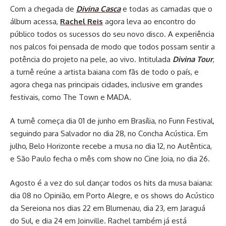
Com a chegada de
Divina Casca
e todas as camadas que o
álbum acessa,
Rachel Reis
agora leva ao encontro do
público todos os sucessos do seu novo disco. A experiência
nos palcos foi pensada de modo que todos possam sentir a
potência do projeto na pele, ao vivo. Intitulada
Divina Tour
,
a turnê reúne a artista baiana com fãs de todo o país, e
agora chega nas principais cidades, inclusive em grandes
festivais, como The Town e MADA.
A turnê começa dia 01 de junho em Brasília, no Funn Festival,
seguindo para Salvador no dia 28, no Concha Acústica. Em
julho, Belo Horizonte recebe a musa no dia 12, no Autêntica,
e São Paulo fecha o mês com show no Cine Joia, no dia 26.
Agosto é a vez do sul dançar todos os hits da musa baiana:
dia 08 no Opinião, em Porto Alegre, e os shows do Acústico
da Sereiona nos dias 22 em Blumenau, dia 23, em Jaraguá
do Sul, e dia 24 em Joinville. Rachel também já está