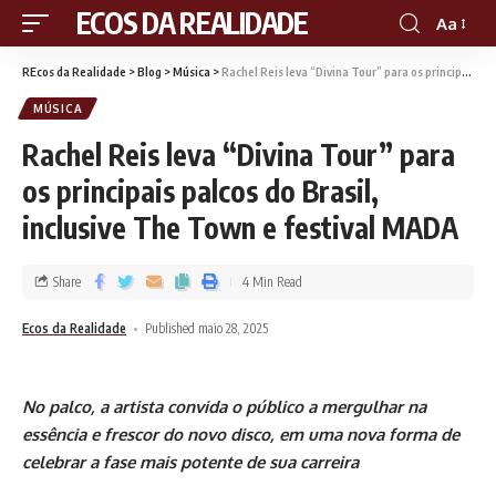
RECOS DA REALIDADE
Aa
REcos da Realidade
>
Blog
>
Música
>
Rachel Reis leva “Divina Tour” para os principais palcos do Brasil, inclusive The Town e festival MADA
MÚSICA
Rachel Reis leva “Divina Tour” para
os principais palcos do Brasil,
inclusive The Town e festival MADA
Share
4 Min Read
Ecos da Realidade
Published maio 28, 2025
No palco, a artista convida o público a mergulhar na
essência e frescor do novo disco, em uma nova forma de
celebrar a fase mais potente de sua carreira