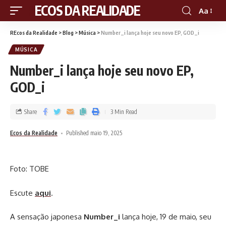
RECOS DA REALIDADE
Aa
REcos da Realidade
>
Blog
>
Música
>
Number_i lança hoje seu novo EP, GOD_i
MÚSICA
Number_i lança hoje seu novo EP,
GOD_i
Share
3 Min Read
Ecos da Realidade
Published maio 19, 2025
Foto: TOBE
Escute
aqui
.
A sensação japonesa
Number_i
lança hoje, 19 de maio, seu