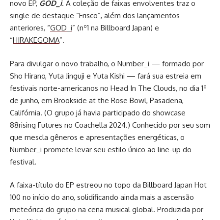
novo EP,
GOD_i
. A coleção de faixas envolventes traz o
single de destaque “Frisco”, além dos lançamentos
anteriores, “
GOD_i
” (nº1 na Billboard Japan) e
“
HIRAKEGOMA
”.
Para divulgar o novo trabalho, o Number_i — formado por
Sho Hirano, Yuta Jinguji e Yuta Kishi — fará sua estreia em
festivais norte-americanos no Head In The Clouds, no dia 1º
de junho, em Brookside at the Rose Bowl, Pasadena,
Califórnia. (O grupo já havia participado do showcase
88rising Futures no Coachella 2024.) Conhecido por seu som
que mescla gêneros e apresentações energéticas, o
Number_i promete levar seu estilo único ao line-up do
festival.
A faixa-título do EP estreou no topo da Billboard Japan Hot
100 no início do ano, solidificando ainda mais a ascensão
meteórica do grupo na cena musical global. Produzida por