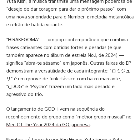
Yuta Kishi, a música transmite uma mensagem poderosa de
“desejo de dar coragem para dar o próximo passo”, com
uma nova sonoridade para o Number_i: melodia melancólica
e refrão de batida viciante.
“HIRAKEGOMA” — um pop contemporâneo que combina
frases cativantes com batidas fortes e pesadas (e que
também aparece no álbum de estreia No.I, de 2024) —
significa “abra-te sésamo” em japonês. Outras faixas do EP
demonstram a versatilidade de cada integrante: “ロミジュ
リ” é um groove de funk clássico com baixo marcante,
“i_DOG” e “Psycho” trazem um lado mais pesado e
agressivo do trio.
O lançamento de GOD_i vem na sequência do
reconhecimento do grupo como “melhor grupo musical” no
Men Of The Year 2024 da GQ japonesa
.
Number_i é formado por Sho Hirano, Yuta Jinguji e Yuta