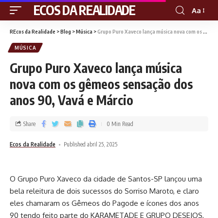
RECOS DA REALIDADE
Aa
REcos da Realidade
>
Blog
>
Música
>
Grupo Puro Xaveco lança música nova com os gêmeos sensação dos anos 90, Vavá e Márcio
MÚSICA
Grupo Puro Xaveco lança música
nova com os gêmeos sensação dos
anos 90, Vavá e Márcio
Share
0 Min Read
Ecos da Realidade
Published abril 25, 2025
O Grupo Puro Xaveco da cidade de Santos-SP lançou uma
bela releitura de dois sucessos do Sorriso Maroto, e claro
eles chamaram os Gêmeos do Pagode e ícones dos anos
90 tendo feito parte do KARAMETADE E GRUPO DESEJOS,