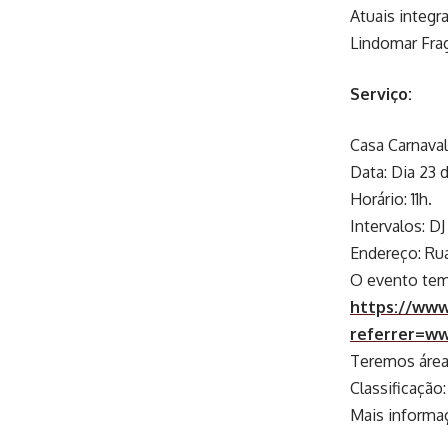
Atuais integr
Lindomar Frag
Serviço:
Casa Carnava
Data: Dia 23 d
Horário: 11h.
Intervalos: DJ 
Endereço: Ru
O evento tem 
https://www
referrer=w
Teremos área 
Classificação:
Mais informaç