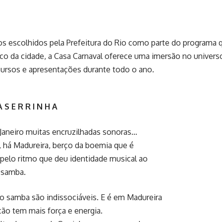
 escolhidos pela Prefeitura do Rio como parte do programa qu
ico da cidade, a Casa Carnaval oferece uma imersão no univer
cursos e apresentações durante todo o ano.
 S E R R I N H A
Janeiro muitas encruzilhadas sonoras…
, há Madureira, berço da boemia que é
 pelo ritmo que deu identidade musical ao
 samba.
o samba são indissociáveis. E é em Madureira
ção tem mais força e energia.