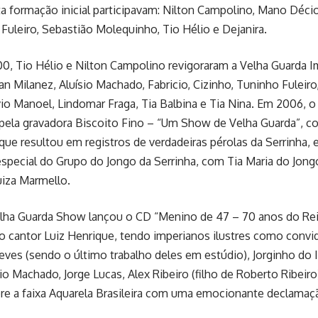
a formação inicial participavam: Nilton Campolino, Mano Décio
Fuleiro, Sebastião Molequinho, Tio Hélio e Dejanira.
, Tio Hélio e Nilton Campolino revigoraram a Velha Guarda Im
an Milanez, Aluísio Machado, Fabricio, Cizinho, Tuninho Fuleiro
io Manoel, Lindomar Fraga, Tia Balbina e Tia Nina. Em 2006, 
pela gravadora Biscoito Fino – “Um Show de Velha Guarda”, c
que resultou em registros de verdadeiras pérolas da Serrinha,
especial do Grupo do Jongo da Serrinha, com Tia Maria do Jongo,
uiza Marmello.
elha Guarda Show lançou o CD “Menino de 47 – 70 anos do Rei
o cantor Luiz Henrique, tendo imperianos ilustres como convid
ves (sendo o último trabalho deles em estúdio), Jorginho do 
sio Machado, Jorge Lucas, Alex Ribeiro (filho de Roberto Ribeiro
bre a faixa Aquarela Brasileira com uma emocionante declamaç