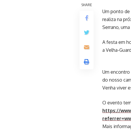
SHARE
Um ponto de e
realiza na pró
Serrano, uma 
A festa em h
a Velha-Guar
Um encontro 
do nosso carn
Venha viver e
O evento tem 
https://www
referrer=w
Mais informaç