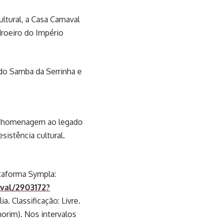
tural, a Casa Carnaval
adroeiro do Império
do Samba da Serrinha e
 em homenagem ao legado
sistência cultural.
ataforma Sympla:
aval/2903172?
a. Classificação: Livre.
orim). Nos intervalos