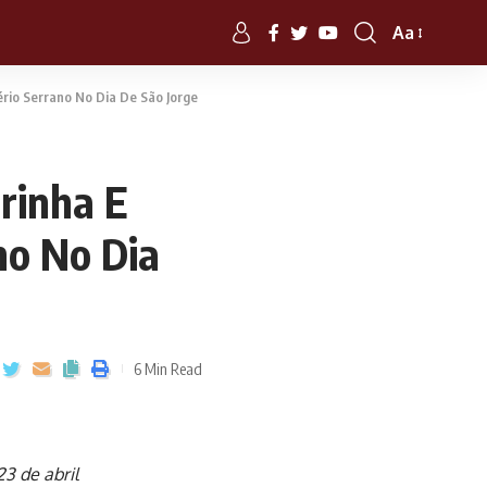
Aa
io Serrano No Dia De São Jorge
rinha E
no No Dia
6 Min Read
23 de abril