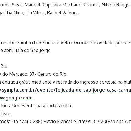
antes: Silvio Manoel, Capoeira Machado, Cizinho, Nilson Rangel,
a, Tia Nina, Tia Vilma, Rachel Valença.
l recebe Samba da Serrinha e Velha-Guarda Show do Império S
e abril- Dia de São Jorge
Bill
a do Mercado, 37- Centro do Rio
entrada grátis mediante a retirada do ingresso cortesia na pl
.sympla.com.br/evento/feijoada-de-sao-jorge-casa-carn
ww.google.com
.
kids. Um evento para toda família.
 Livre.
ões: 21 97241-0288( Flavio França) e 21 97953-7120(Fabiana A