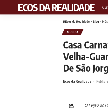
RECOS DA REALIDADE
Cul
REcos da Realidade
>
Blog
>
Mús
MÚSICA
Casa Carna
Velha-Guar
De São Jor
Ecos da Realidade
Publishe
O Feijão do P