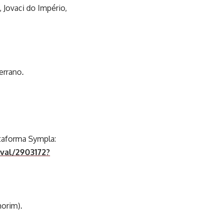
 Jovaci do Império,
errano.
ataforma Sympla:
aval/2903172?
morim).