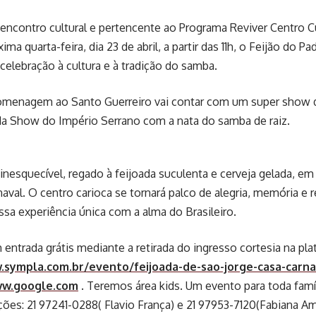
ncontro cultural e pertencente ao Programa Reviver Centro Cul
xima quarta-feira, dia 23 de abril, a partir das 11h, o Feijão do P
celebração à cultura e à tradição do samba.
omenagem ao Santo Guerreiro vai contar com um super show 
da Show do Império Serrano com a nata do samba de raiz.
inesquecível, regado à feijoada suculenta e cerveja gelada,
aval. O centro carioca se tornará palco de alegria, memória e re
ssa experiência única com a alma do Brasileiro.
entrada grátis mediante a retirada do ingresso cortesia na pl
.sympla.com.br/evento/feijoada-de-sao-jorge-casa-carn
ww.google.com
. Teremos área kids. Um evento para toda famíli
ões: 21 97241-0288( Flavio França) e 21 97953-7120(Fabiana Am