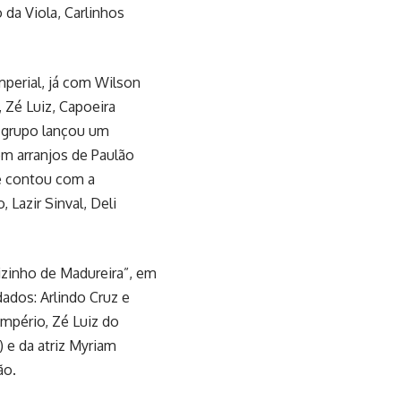
 da Viola, Carlinhos
perial, já com Wilson
, Zé Luiz, Capoeira
o grupo lançou um
om arranjos de Paulão
 e contou com a
 Lazir Sinval, Deli
zinho de Madureira”, em
ados: Arlindo Cruz e
Império, Zé Luiz do
) e da atriz Myriam
ão.