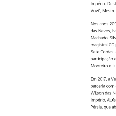
Império. Dest
Vovô, Mestre 
Nos anos 2000
das Neves, Iv
Machado, Silv
magistral CD 
Sete Cordas, 
participação 
Monteiro e L
Em 2017, a V
parceria com 
Wilson das Ne
Império, Aluí
Pérsia, que a