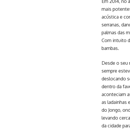
Em 2014, no a
mais potente
acústica e co
serranas, dan
palmas das m
Com intuito d
bambas.
Desde o seu 
sempre estev
deslocando s
dentro da fa
aconteciam as
as ladainhas 
do Jongo, on
levando cerca
da cidade par