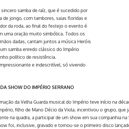
sincero samba de raíz, que é sucedido por
a de jongo, com tambores, saias floridas e
edor da roda, ao final do festejo o evento é
m uma oração muito simbólica. Todos os
 mãos dadas, cantam juntos a música Heróis
, um samba enredo clássico do Império
nho político de resistência.
mpressionante e indescritível, só vivendo
RDA SHOW DO IMPÉRIO SERRANO
rmação da Velha Guarda musical do Império teve início na déc
mpério, filho de Mano Décio da Viola, incentivou o grupo, que 
nte na quadra, a participar de um show em sua companhia na 
show foi, inclusive, gravado e tornou-se o primeiro disco lança