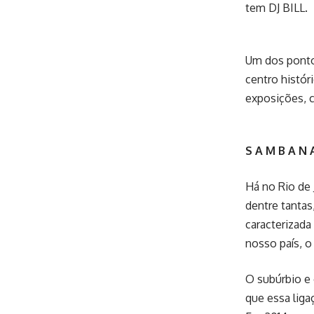
tem DJ BILL.
Um dos pontos
centro histór
exposições, 
S A M B A N A
Há no Rio de 
dentre tantas
caracterizada
nosso país, o
O subúrbio e 
que essa liga