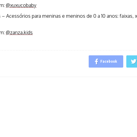
am:
@xuxucobaby
s
– Acessórios para meninas e meninos de 0 a 10 anos: faixas, x
am:
@zanza.kids
Facebook