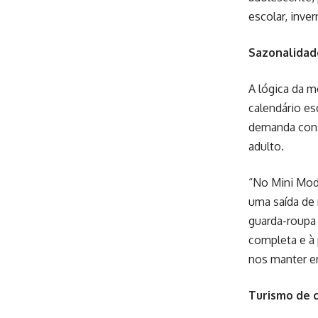
escolar, inve
Sazonalida
A lógica da m
calendário es
demanda const
adulto.
“No Mini Moda
uma saída de 
guarda-roupa 
completa e à 
nos manter e
Turismo de 