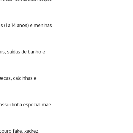
 (1 a 14 anos) e meninas
nis, saídas de banho e
ecas, calcinhas e
ossui linha especial mãe
couro fake, xadrez,