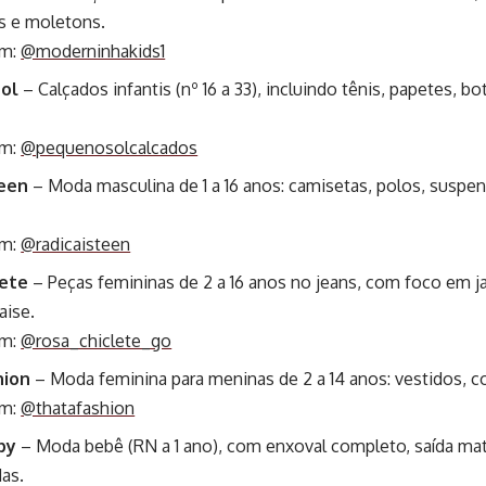
as e moletons.
am:
@moderninhakids1
ol
– Calçados infantis (nº 16 a 33), incluindo tênis, papetes, bo
am:
@pequenosolcalcados
Teen
– Moda masculina de 1 a 16 anos: camisetas, polos, suspe
am:
@radicaisteen
lete
– Peças femininas de 2 a 16 anos no jeans, com foco em ja
aise.
am:
@rosa_chiclete_go
hion
– Moda feminina para meninas de 2 a 14 anos: vestidos, 
am:
@thatafashion
by
– Moda bebê (RN a 1 ano), com enxoval completo, saída ma
das.