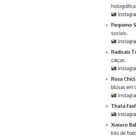
holográfic
Instagr
Pequeno S
sociais.
Instagr
Radicais 
calças.
Instagr
Rosa Chic
blusas em l
Instagr
Thatá Fas
Instagr
Xuxuco Ba
kits de fral