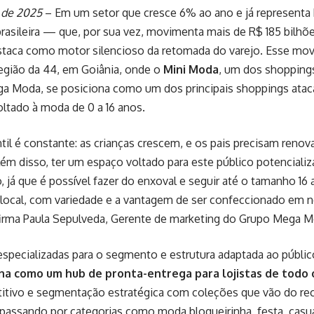
l de 2025
– Em um setor que cresce 6% ao ano e já representa 
 brasileira — que, por sua vez, movimenta mais de R$ 185 bilh
destaca como motor silencioso da retomada do varejo. Esse mo
egião da 44, em Goiânia, onde o
Mini Moda
, um dos shopping
a Moda, se posiciona como um dos principais shoppings ataca
ltado à moda de 0 a 16 anos.
til é constante: as crianças crescem, e os pais precisam reno
lém disso, ter um espaço voltado para este público potencializ
, já que é possível fazer do enxoval e seguir até o tamanho 1
local, com variedade e a vantagem de ser confeccionado em 
afirma Paula Sepulveda, Gerente de marketing do Grupo Mega M
especializadas para o segmento e estrutura adaptada ao públic
a como um hub de pronta-entrega para lojistas de todo 
itivo e segmentação estratégica com coleções que vão do re
passando por categorias como moda blogueirinha, festa, casua