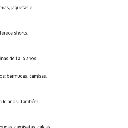
eiras, jaquetas e
ferece shorts,
as de 1 a 16 anos.
nos: bermudas, camisas,
 a 16 anos. Também
mudas, camisetas, calças