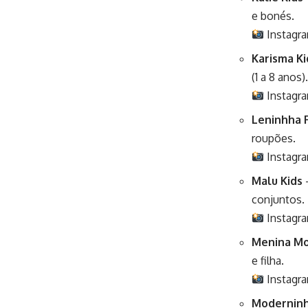
e bonés.
Instagr
Karisma Ki
(1 a 8 anos).
Instagr
Leninhha F
roupões.
Instagr
Malu Kids
–
conjuntos.
Instagr
Menina M
e filha.
Instagr
Moderninh