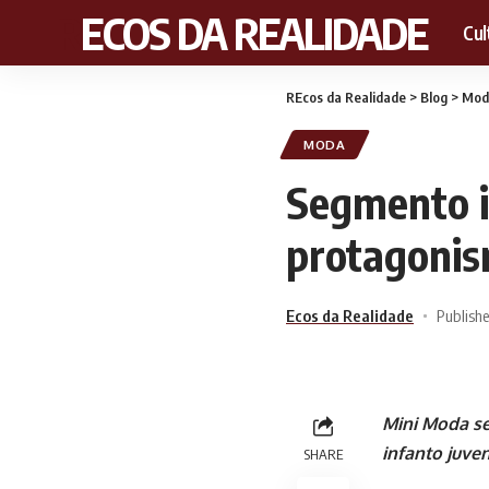
RECOS DA REALIDADE
Cul
REcos da Realidade
>
Blog
>
Mod
MODA
Segmento i
protagonis
Ecos da Realidade
Publishe
Mini Moda se
infanto juveni
SHARE