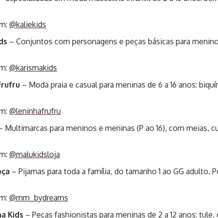
am:
@kaliekids
ds
– Conjuntos com personagens e peças básicas para meninos
am:
@karismakids
rufru
– Moda praia e casual para meninas de 6 a 16 anos: biquí
am:
@leninhafrufru
 Multimarcas para meninos e meninas (P ao 16), com meias, cu
am:
@malukidsloja
oça
– Pijamas para toda a família, do tamanho 1 ao GG adulto. P
am:
@mm_bydreams
a Kids
– Peças fashionistas para meninas de 2 a 12 anos: tule, 