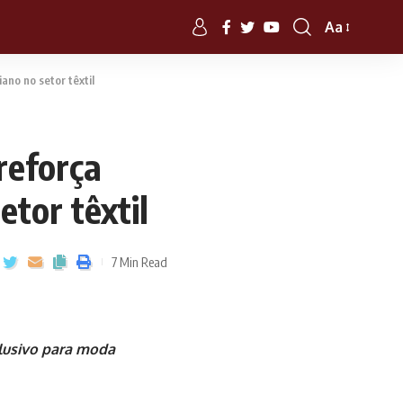
Aa
ano no setor têxtil
reforça
tor têxtil
7 Min Read
clusivo para moda