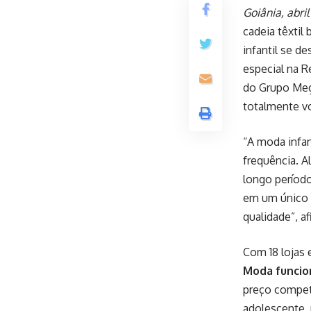
Goiânia, abri
cadeia têxtil
infantil se 
especial na R
do Grupo Meg
totalmente vo
“A moda infan
frequência. A
longo período
em um único 
qualidade”, 
Com 18 lojas 
Moda funcion
preço compet
adolescente, 