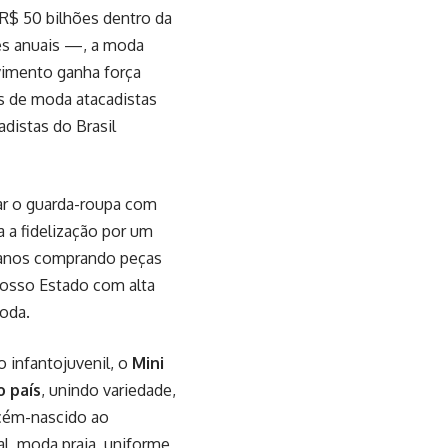
R$ 50 bilhões dentro da
ões anuais —, a moda
vimento ganha força
s de moda atacadistas
distas do Brasil
var o guarda-roupa com
a a fidelização por um
6 anos comprando peças
nosso Estado com alta
oda.
o infantojuvenil, o
Mini
o país
, unindo variedade,
cém-nascido ao
l, moda praia, uniforme