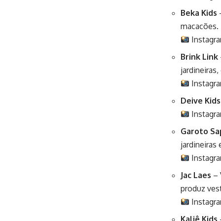
Beka Kids
–
macacões.
Instagr
Brink Link
jardineiras,
Instagr
Deive Kids
Instagr
Garoto Sa
jardineiras
Instagr
Jac Laes
– 
produz vest
Instagr
Kaliê Kids