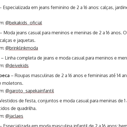
 Especializada em jeans feminino de 2 a 16 anos: calças, jardin
am:
@bekakids_oficial
– Moda jeans casual para meninos e meninas de 2 a 16 anos. O
 calças e jaquetas.
am:
@brinklinkmoda
– Linha completa de jeans e moda casual para meninos e menin
am:
@deivekids
peca
– Roupas masculinas de 2 a 16 anos e femininas até 14 a
 e moletons.
am:
@garoto_sapekainfantil
Vestidos de festa, conjuntos e moda casual para meninas de 1
idos de quadrilha.
am:
@jaclaes
– Especializada em moda masculina infantil de 2 a 16 anos: ber