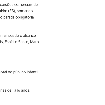
cursões comerciais de
mirim (ES), somando
o parada obrigatória
êm ampliado o alcance
s, Espírito Santo, Mato
otal no público infantil
as de 1 a 16 anos,