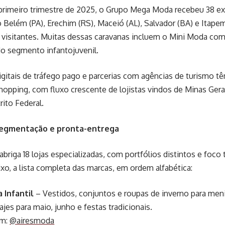
rimeiro trimestre de 2025, o Grupo Mega Moda recebeu 38 ex
Belém (PA), Erechim (RS), Maceió (AL), Salvador (BA) e Itape
 visitantes. Muitas dessas caravanas incluem o Mini Moda com
 do segmento infantojuvenil.
itais de tráfego pago e parcerias com agências de turismo t
hopping, com fluxo crescente de lojistas vindos de Minas Gerai
rito Federal.
segmentação e pronta-entrega
briga 18 lojas especializadas, com portfólios distintos e foco t
aixo, a lista completa das marcas, em ordem alfabética:
 Infantil
– Vestidos, conjuntos e roupas de inverno para menin
rajes para maio, junho e festas tradicionais.
am:
@airesmoda