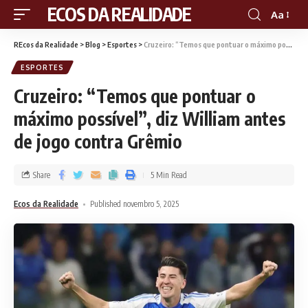
RECOS DA REALIDADE
Aa
REcos da Realidade
>
Blog
>
Esportes
>
Cruzeiro: “Temos que pontuar o máximo possível”, diz William antes de jogo contra Grêmio
ESPORTES
Cruzeiro: “Temos que pontuar o
máximo possível”, diz William antes
de jogo contra Grêmio
Share
5 Min Read
Ecos da Realidade
Published novembro 5, 2025